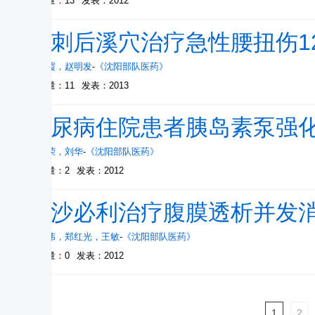
被引量：13
发表：2012
针刺后溪穴治疗急性腰扭伤1
盛红霞
，
赵明发
-
《沈阳部队医药》
被引量：11
发表：2013
糖尿病住院患者胰岛素泵强
叶高荣
，
刘华
-
《沈阳部队医药》
被引量：2
发表：2012
莫沙必利治疗腹膜透析并发
张德伟
，
郑红光
，
王敏
-
《沈阳部队医药》
被引量：0
发表：2012
1
2