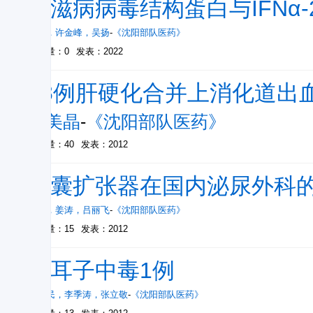
艾滋病病毒结构蛋白与IFNα
谭铮
，
许金峰
，
吴扬
-
《沈阳部队医药》
被引量：0
发表：2022
58例肝硬化合并上消化道出
曲美晶
-
《沈阳部队医药》
被引量：40
发表：2012
球囊扩张器在国内泌尿外科
金毅
，
姜涛
，
吕丽飞
-
《沈阳部队医药》
被引量：15
发表：2012
苍耳子中毒1例
陈积民
，
李季涛
，
张立敬
-
《沈阳部队医药》