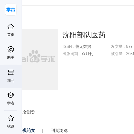
沈阳部队医药
首页

ISSN :
暂无数据
发文量 :
977
出版周期 :
双月刊
被引量 :
205
助手
期刊
学者
论文浏览
收藏
经典论文
|
刊期浏览