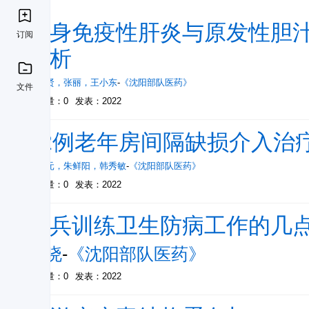
自身免疫性肝炎与原发性胆汁
订阅
分析
金国贤
，
张丽
，
王小东
-
《沈阳部队医药》
文件
被引量：0
发表：2022
82例老年房间隔缺损介入治
陈火元
，
朱鲜阳
，
韩秀敏
-
《沈阳部队医药》
被引量：0
发表：2022
新兵训练卫生防病工作的几
刘晓
-
《沈阳部队医药》
被引量：0
发表：2022