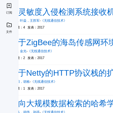
高灵敏度入侵检测系统接收
订阅
吴丽
，
叶焱
，
王胜军
-
《无线通信技术》
被引量：4
发表：2017
文件
基于ZigBee的海岛传感网
张超
，
金光
-
《无线通信技术》
被引量：2
发表：2017
基于Netty的HTTP协议栈
滕阳阳
，
胡栋
-
《无线通信技术》
被引量：1
发表：2017
面向大规模数据检索的哈希
任艳多
，
胡伟
，
孙瑶
-
《无线通信技术》