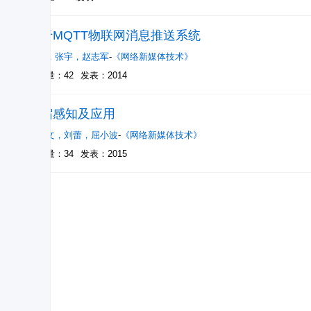
基于MQTT物联网消息推送系统
姜妮
，
张宇
，
赵志军
-
《网络新媒体技术》
被引量：42
发表：2014
压缩感知及应用
闫敬文
，
刘蕾
，
屈小波
-
《网络新媒体技术》
被引量：34
发表：2015