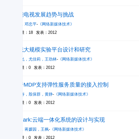
智能电视发展趋势与挑战
袁洪
，
邓忠平
-
《网络新媒体技术》
被引量：18
发表：2012
广域大规模实验平台设计和研究
郑鹏飞
，
尤佳莉
，
王劲林
-
《网络新媒体技术》
被引量：0
发表：2012
基于MDP支持弹性服务质量的接入控制
林福寿
，
殷保群
，
黄静
-
《网络新媒体技术》
被引量：0
发表：2012
Skylark:云端一体化系统的设计与实现
周鹏
，
蒋媛园
，
王枫
-
《网络新媒体技术》
被引量：0
发表：2012