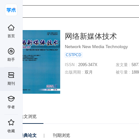
网络新媒体技术
首页
Network New Media Technology
CSTPCD
助手
ISSN :
2095-347X
发文量 :
587
出版周期 :
双月
被引量 :
188
期刊
学者
论文浏览
收藏
经典论文
|
刊期浏览