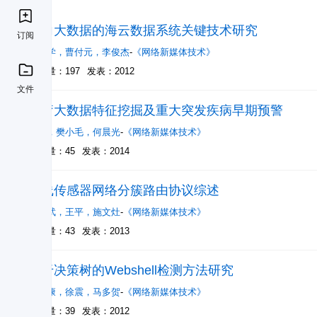
面向大数据的海云数据系统关键技术研究
订阅
黄哲学
，
曹付元
，
李俊杰
-
《网络新媒体技术》
被引量：197
发表：2012
文件
医疗大数据特征挖掘及重大突发疾病早期预警
滕琪
，
樊小毛
，
何晨光
-
《网络新媒体技术》
被引量：45
发表：2014
无线传感器网络分簇路由协议综述
徐世武
，
王平
，
施文灶
-
《网络新媒体技术》
被引量：43
发表：2013
基于决策树的Webshell检测方法研究
胡建康
，
徐震
，
马多贺
-
《网络新媒体技术》
被引量：39
发表：2012