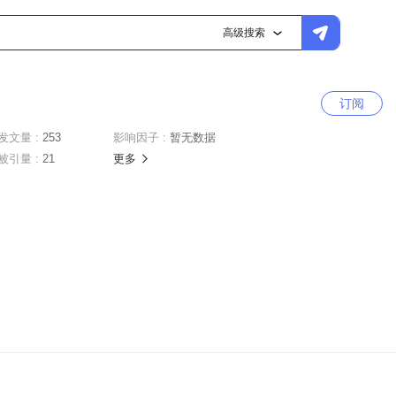
高级搜索
订阅
发文量 :
253
影响因子 :
暂无数据
被引量 :
21
更多