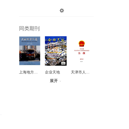

登录
注册
同类期刊
上海地方交通
企业天地
天津市人民代表大会常务委员会公报
展开

版权公报
警界科海
国家智库