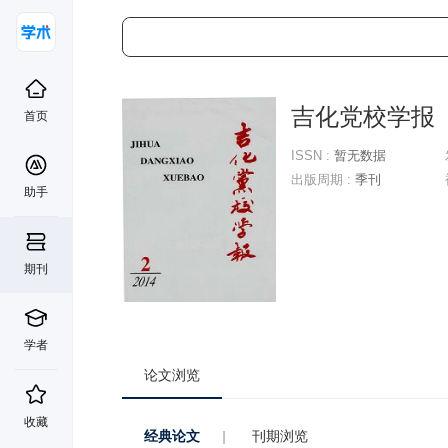
吉化党校学报
首页
ISSN :
暂无数据
出版周期 :
季刊
助手
期刊
学者
论文浏览
收藏
经典论文
|
刊期浏览