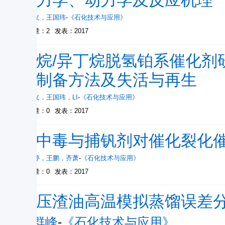
热力学、动力学及反应机理
李春义
，
王国玮
-
《石化技术与应用》
被引量：2
发表：2017
丙烷/异丁烷脱氢铂系催化剂
的制备方法及失活与再生
李春义
，
王国玮
，
LI
-
《石化技术与应用》
被引量：0
发表：2017
钒中毒与捕钒剂对催化裂化
杜文婷
，
王鹏
，
齐萧
-
《石化技术与应用》
被引量：0
发表：2017
减压渣油高温模拟蒸馏误差
李群峰
-
《石化技术与应用》