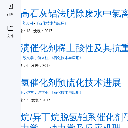
超高石灰铝法脱除废水中氯
订阅
杨涛
，
刘发强
-
《石化技术与应用》
被引量：13
发表：2017
文件
浸渍催化剂稀土酸性及其抗
张锋
，
苏文学
，
何立柱
-
《石化技术与应用》
被引量：6
发表：2017
加氢催化剂预硫化技术进展
徐海升
，
钟方
，
许世业
-
《石化技术与应用》
被引量：3
发表：2017
丙烷/异丁烷脱氢铂系催化剂