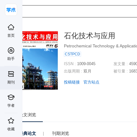
石化技术与应用
首页
Petrochemical Technology & Applicati
CSTPCD
助手
ISSN :
1009-0045
发文量 :
459
出版周期 :
双月
被引量 :
168
投稿链接
官方站点
期刊
学者
论文浏览
收藏
经典论文
|
刊期浏览