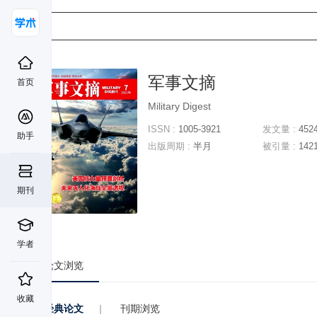
军事文摘
首页
Military Digest
ISSN :
1005-3921
发文量 :
452
助手
出版周期 :
半月
被引量 :
142
期刊
学者
论文浏览
收藏
经典论文
|
刊期浏览