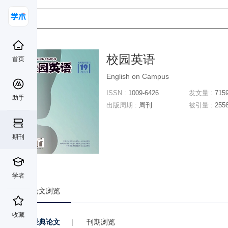
校园英语
首页
English on Campus
ISSN :
1009-6426
发文量 :
715
助手
出版周期 :
周刊
被引量 :
255
期刊
学者
论文浏览
收藏
经典论文
|
刊期浏览