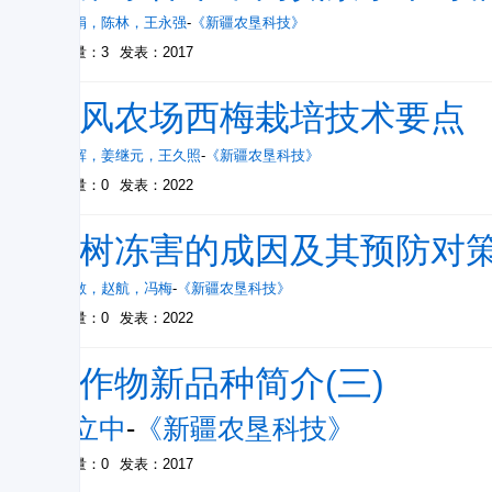
王肖娟
，
陈林
，
王永强
-
《新疆农垦科技》
被引量：3
发表：2017
东风农场西梅栽培技术要点
谢章辉
，
姜继元
，
王久照
-
《新疆农垦科技》
被引量：0
发表：2022
果树冻害的成因及其预防对
焦灰敏
，
赵航
，
冯梅
-
《新疆农垦科技》
被引量：0
发表：2022
农作物新品种简介(三)
宣立中
-
《新疆农垦科技》
被引量：0
发表：2017