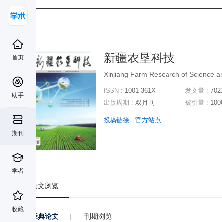
新疆农垦科技
首页
Xinjiang Farm Research of Science a
ISSN :
1001-361X
发文量 :
702
助手
出版周期 :
双月刊
被引量 :
100
投稿链接
官方站点
期刊
学者
论文浏览
收藏
经典论文
|
刊期浏览