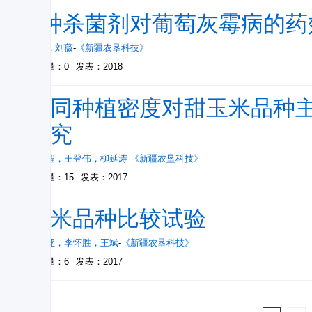
4种杀菌剂对葡萄灰霉病的药
杨超
，
刘薇
-
《新疆农垦科技》
被引量：0
发表：2018
不同种植密度对甜玉米品种
研究
黄鼎程
，
王登伟
，
柳延涛
-
《新疆农垦科技》
被引量：15
发表：2017
玉米品种比较试验
王贺亚
，
李怀胜
，
王斌
-
《新疆农垦科技》
被引量：6
发表：2017