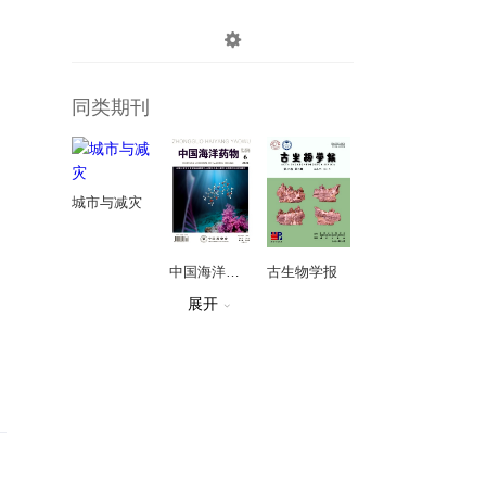

登录
注册
同类期刊
城市与减灾
中国海洋药物
古生物学报
展开

河北工业大学学报
微纳电子技术
全球科技经济瞭望