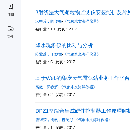
β射线法大气颗粒物监测仪安装维护及常
订阅
宋中玲
，
陈传振
-
《气象水文海洋仪器》
被引量：10
发表：2017
文件
降水现象仪的比对与分析
陈爱莲
，
丁妙增
-
《气象水文海洋仪器》
被引量：5
发表：2017
基于Web的肇庆天气雷达站业务工作平
袁微
，
郭春辉
-
《气象水文海洋仪器》
被引量：2
发表：2017
DPZ1型综合集成硬件控制器工作原理解
曾继荣
，
周帆
，
柳沅彤
-
《气象水文海洋仪器》
被引量：1
发表：2017