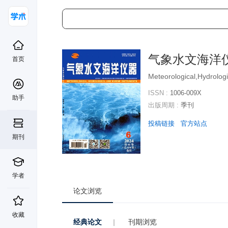
气象水文海洋
首页
Meteorological,Hydrolog
ISSN :
1006-009X
助手
出版周期 :
季刊
投稿链接
官方站点
期刊
学者
论文浏览
收藏
经典论文
|
刊期浏览