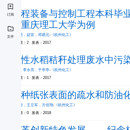
过程装备与控制工程本科毕业
订阅
以重庆理工大学为例
张智恩
，
赵宣
，
邓易元
-
《杭州化工》
文件
被引量：2
发表：2017
改性水稻秸秆处理废水中污
李健
，
李永亮
，
于亭亭
-
《杭州化工》
被引量：1
发表：2017
一种纸张表面的疏水和防油
周丹丹
，
王立军
，
方佳翔
-
《杭州化工》
被引量：0
发表：2018