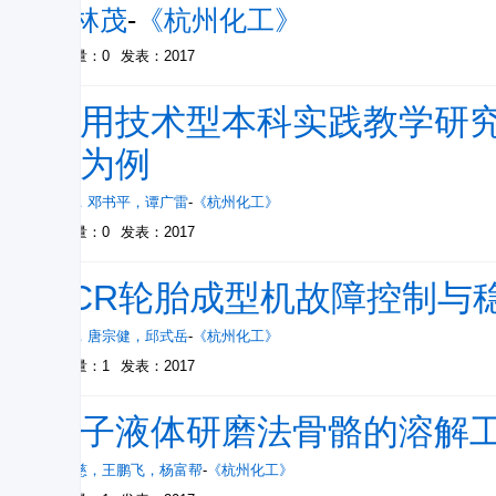
张林茂
-
《杭州化工》
被引量：0
发表：2017
应用技术型本科实践教学研
业为例
牟涛
，
邓书平
，
谭广雷
-
《杭州化工》
被引量：0
发表：2017
PCR轮胎成型机故障控制与
王超
，
唐宗健
，
邱式岳
-
《杭州化工》
被引量：1
发表：2017
离子液体研磨法骨骼的溶解
阮孝慈
，
王鹏飞
，
杨富帮
-
《杭州化工》