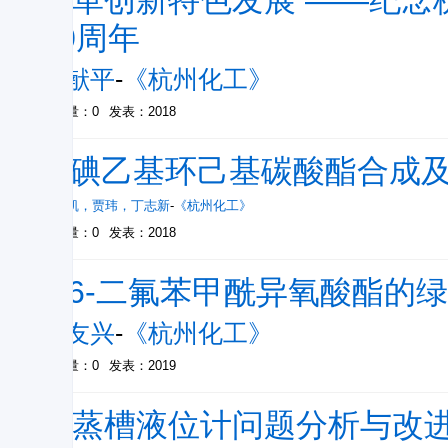
改革创新特色发展 ——纪念
60周年
姚献平
-
《杭州化工》
被引量：0
发表：2018
1-碘乙基环己基碳酸酯合成
曹卫凯
，
贾玮
，
丁志新
-
《杭州化工》
被引量：0
发表：2018
2,6-二氟苯甲酰异氧酸酯的
杜友兴
-
《杭州化工》
被引量：0
发表：2019
闪蒸槽液位计问题分析与改