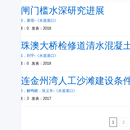
船闸门槛水深研究进展
曹凤帅
，
黄瑶
-
《水道港口》
被引量：0
发表：2018
港珠澳大桥检修道清水混凝
曾庆喜
，
刘宇
-
《水道港口》
被引量：0
发表：2018
大连金州湾人工沙滩建设条
李文丹
，
解鸣晓
，
张义丰
-
《水道港口》
被引量：3
发表：2017
1
2