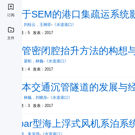
基于SEM的港口集疏运系统
订阅
杨莎
，
刘桂云
，
王桐菲
-
《水道港口》
被引量：5
发表：2017
文件
沉管密闭腔抬升方法的构想
林鸣
，
梁桁
，
林巍
-
《水道港口》
被引量：4
发表：2017
日本交通沉管隧道的发展与
林鸣
，
林巍
，
刘晓东
-
《水道港口》
被引量：3
发表：2017
Spar型海上浮式风机系泊系
张大朋
，
朱克强
-
《水道港口》