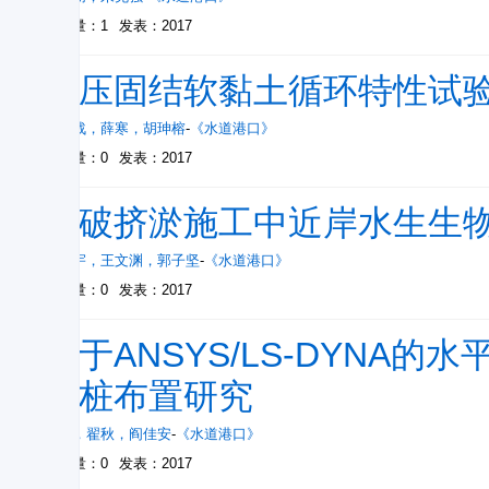
被引量：1
发表：2017
偏压固结软黏土循环特性试
王元战
，
薛寒
，
胡珅榕
-
《水道港口》
被引量：0
发表：2017
爆破挤淤施工中近岸水生生
李照宇
，
王文渊
，
郭子坚
-
《水道港口》
被引量：0
发表：2017
基于ANSYS/LS-DYNA
叉桩布置研究
侯捷
，
翟秋
，
阎佳安
-
《水道港口》
被引量：0
发表：2017