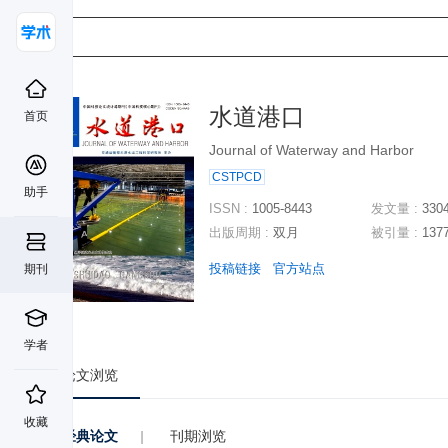
水道港口
首页
Journal of Waterway and Harbor
CSTPCD
助手
ISSN :
1005-8443
发文量 :
330
出版周期 :
双月
被引量 :
137
投稿链接
官方站点
期刊
学者
论文浏览
收藏
经典论文
|
刊期浏览