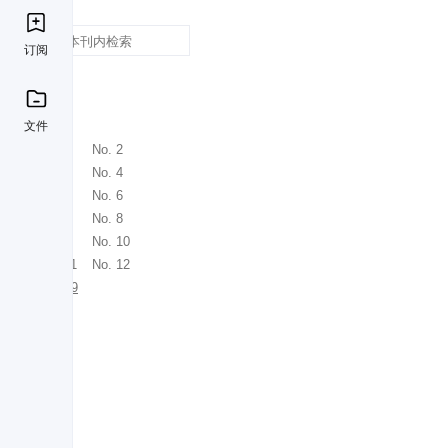
订阅
刊期
2003
文件
No. 1
No. 2
No. 3
No. 4
No. 5
No. 6
No. 7
No. 8
No. 9
No. 10
No. 11
No. 12
No. 19
2002
2001
2000
1993
1992