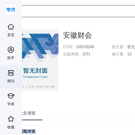
安徽财会
首页
ISSN :
1003-8248
发文量 :
暂无
出版周期 :
月刊
被引量 :
13
助手
期刊
学者
论文浏览
收藏
刊期浏览