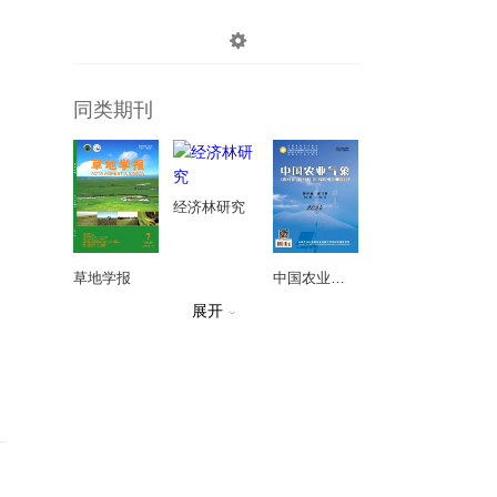

登录
注册
同类期刊
经济林研究
草地学报
中国农业气象
展开

中国生物防治学报
果树学报
植物遗传资源学报