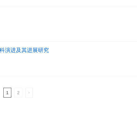
科演进及其进展研究
1
2
