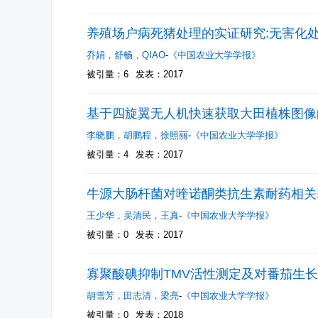
养殖场户病死猪处理的实证研究:无害化
乔娟
，
舒畅
，
QIAO
-
《中国农业大学学报》
被引量：6
发表：2017
基于四旋翼无人机快速获取大田植株图像
李晓鹏
，
胡鹏程
，
徐照丽
-
《中国农业大学学报》
被引量：4
发表：2017
牛源大肠杆菌对喹诺酮类抗生素耐药相关
王少华
，
吴清民
，
王真
-
《中国农业大学学报》
被引量：0
发表：2017
寡聚酸碘抑制TMV活性测定及对番茄生
胡雪芳
，
田志清
，
梁亮
-
《中国农业大学学报》
被引量：0
发表：2018