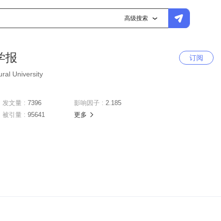
高级搜索
学报
订阅
ural University
发文量 :
7396
影响因子 :
2.185
被引量 :
95641
更多