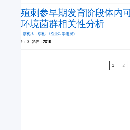
养殖刺参早期发育阶段体内
与环境菌群相关性分析
李靖
，
廖梅杰
，
李彬
-
《渔业科学进展》
被引量：0
发表：2019
1
2