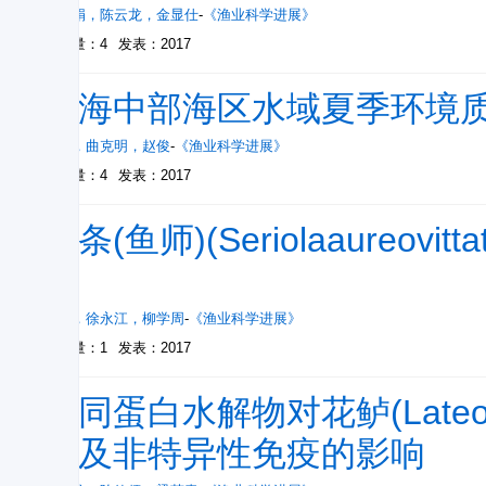
单秀娟
，
陈云龙
，
金显仕
-
《渔业科学进展》
被引量：4
发表：2017
渤海中部海区水域夏季环境
徐勇
，
曲克明
，
赵俊
-
《渔业科学进展》
被引量：4
发表：2017
黄条(鱼师)(Seriolaaureo
征
李荣
，
徐永江
，
柳学周
-
《渔业科学进展》
被引量：1
发表：2017
不同蛋白水解物对花鲈(Lateolab
能及非特异性免疫的影响