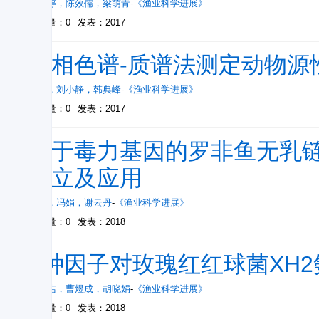
张婷婷
，
陈效儒
，
梁萌青
-
《渔业科学进展》
被引量：0
发表：2017
气相色谱-质谱法测定动物源
乔丹
，
刘小静
，
韩典峰
-
《渔业科学进展》
被引量：0
发表：2017
基于毒力基因的罗非鱼无乳链
建立及应用
刘婵
，
冯娟
，
谢云丹
-
《渔业科学进展》
被引量：0
发表：2018
4种因子对玫瑰红红球菌XH
田雅洁
，
曹煜成
，
胡晓娟
-
《渔业科学进展》
被引量：0
发表：2018