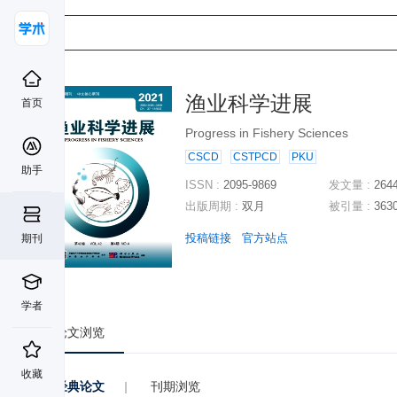
渔业科学进展
首页
Progress in Fishery Sciences
CSCD
CSTPCD
PKU
助手
ISSN :
2095-9869
发文量 :
264
出版周期 :
双月
被引量 :
363
投稿链接
官方站点
期刊
学者
论文浏览
收藏
经典论文
|
刊期浏览