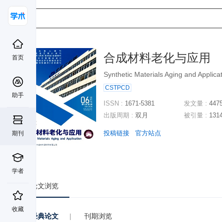
合成材料老化与应用
首页
Synthetic Materials Aging and Applica
CSTPCD
助手
ISSN :
1671-5381
发文量 :
447
出版周期 :
双月
被引量 :
131
投稿链接
官方站点
期刊
学者
论文浏览
收藏
经典论文
|
刊期浏览