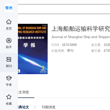
上海船舶运输科学研
首页
Journal of Shanghai Ship and Shippin
ISSN :
1674-5949
发文量 :
153
助手
出版周期 :
季刊
被引量 :
473
期刊
学者
论文浏览
收藏
经典论文
|
刊期浏览