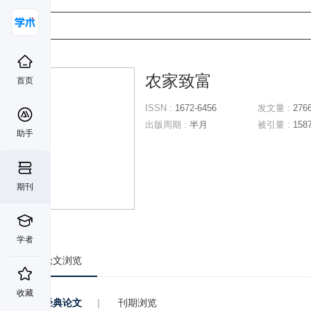
农家致富
首页
ISSN :
1672-6456
发文量 :
276
出版周期 :
半月
被引量 :
158
助手
期刊
学者
论文浏览
收藏
经典论文
|
刊期浏览