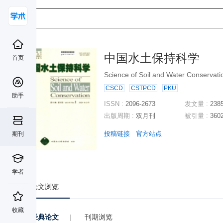
中国水土保持科学
首页
Science of Soil and Water Conservati
CSCD
CSTPCD
PKU
助手
ISSN :
2096-2673
发文量 :
238
出版周期 :
双月刊
被引量 :
360
投稿链接
官方站点
期刊
学者
论文浏览
收藏
经典论文
|
刊期浏览