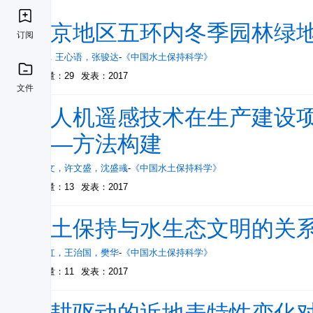
北京地区五环内冬季园林绿
订阅
张骅
，
王心语
，
张骏达
-
《中国水土保持科学》
被引量：29
发表：2017
文件
无人机遥感技术在生产建设
——方法构建
张雅文
，
许文盛
，
沈盛彧
-
《中国水土保持科学》
被引量：13
发表：2017
水土保持与水生态文明的关
王春红
，
王治国
，
樊华
-
《中国水土保持科学》
被引量：11
发表：2017