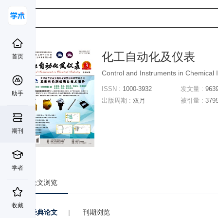
化工自动化及仪表
首页
Control and Instruments in Chemical 
ISSN :
1000-3932
发文量 :
963
助手
出版周期 :
双月
被引量 :
379
期刊
学者
论文浏览
收藏
经典论文
|
刊期浏览