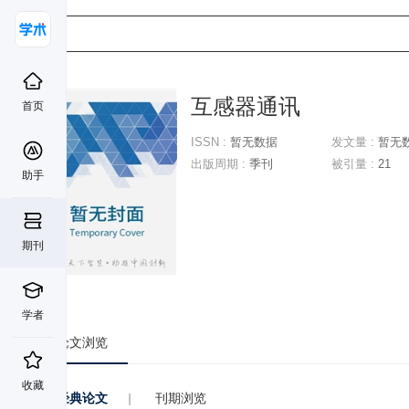
互感器通讯
首页
ISSN :
暂无数据
发文量 :
暂无
出版周期 :
季刊
被引量 :
21
助手
期刊
学者
论文浏览
收藏
经典论文
|
刊期浏览