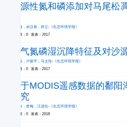
外源性氮和磷添加对马尾松
响
郑欣颖
，
佘汉基
，
薛立
-
《生态环境学报》
被引量：0
发表：2017
大气氮磷湿沉降特征及对沙
张晓晶
，
卢俊平
，
马太玲
-
《生态环境学报》
被引量：0
发表：2017
基于MODIS遥感数据的鄱
研究
田振兴
，
昝梅
，
汪进欣
-
《生态环境学报》
被引量：0
发表：2018