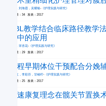
手术室精细化护理管理对腹
张梅
，
刘海霞
，
吴耀银
-
《护理实践与研究》
被引量：34
发表：2017
PBL教学结合临床路径教学
教中的应用
孔丽
，
宋杏花
-
《护理实践与研究》
被引量：29
发表：2017
产程早期体位干预配合分娩
李彩红
，
李彩芬
，
甘峻柠
-
《护理实践与研究》
被引量：25
发表：2017
快速康复理念在髋关节置换
果