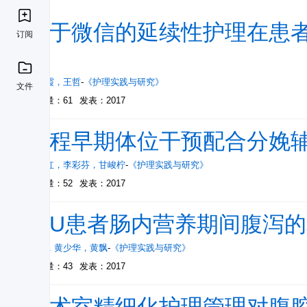
基于微信的延续性护理在患者
订阅
用
赵焕霞
，
王哲
-
《护理实践与研究》
文件
被引量：61
发表：2017
产程早期体位干预配合分娩
李彩红
，
李彩芬
，
甘峻柠
-
《护理实践与研究》
被引量：52
发表：2017
ICU患者肠内营养期间腹泻
李健
，
黄少华
，
黄飘
-
《护理实践与研究》
被引量：43
发表：2017