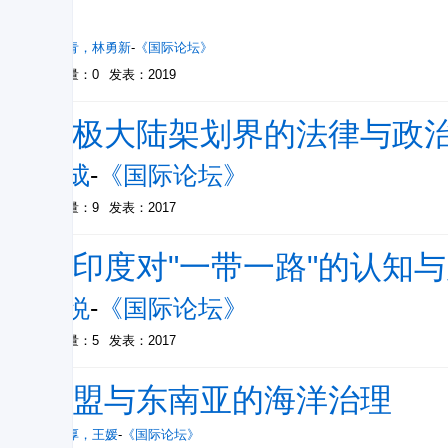
例
贺先青
，
林勇新
-
《国际论坛》
被引量：0
发表：2019
北极大陆架划界的法律与政
章成
-
《国际论坛》
被引量：9
发表：2017
从印度对"一带一路"的认知
毛悦
-
《国际论坛》
被引量：5
发表：2017
东盟与东南亚的海洋治理
王光厚
，
王媛
-
《国际论坛》