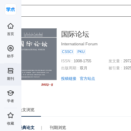
国际论坛
首页
International Forum
CSSCI
PKU
助手
ISSN :
1008-1755
发文量 :
297
出版周期 :
双月
被引量 :
192
投稿链接
官方站点
期刊
学者
论文浏览
收藏
经典论文
|
刊期浏览