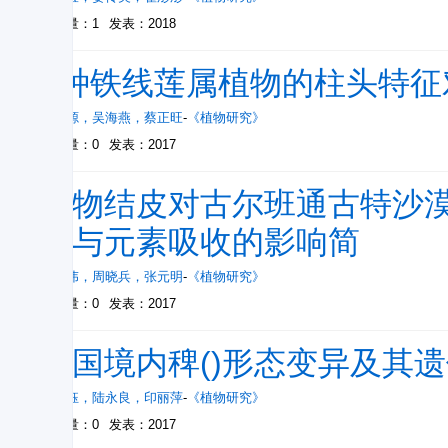
被引量：1
发表：2018
6种铁线莲属植物的柱头特征
王思源
，
吴海燕
，
蔡正旺
-
《植物研究》
被引量：0
发表：2017
生物结皮对古尔班通古特沙
性与元素吸收的影响简
庄伟伟
，
周晓兵
，
张元明
-
《植物研究》
被引量：0
发表：2017
中国境内稗()形态变异及其
邹满钰
，
陆永良
，
印丽萍
-
《植物研究》
被引量：0
发表：2017