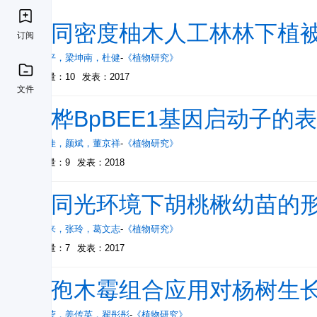
不同密度柚木人工林林下植
订阅
周树平
，
梁坤南
，
杜健
-
《植物研究》
被引量：10
发表：2017
文件
白桦BpBEE1基因启动子的
许思佳
，
颜斌
，
董京祥
-
《植物研究》
被引量：9
发表：2018
不同光环境下胡桃楸幼苗的
张东来
，
张玲
，
葛文志
-
《植物研究》
被引量：7
发表：2017
棘孢木霉组合应用对杨树生
刘照莹
，
姜传英
，
翟彤彤
-
《植物研究》