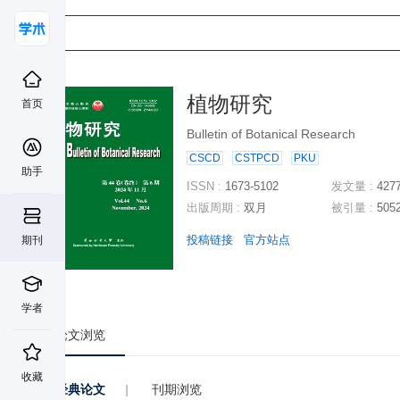
植物研究
首页
Bulletin of Botanical Research
CSCD
CSTPCD
PKU
助手
ISSN :
1673-5102
发文量 :
427
出版周期 :
双月
被引量 :
505
投稿链接
官方站点
期刊
学者
论文浏览
收藏
经典论文
|
刊期浏览