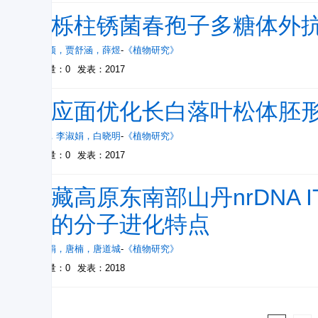
松栎柱锈菌春孢子多糖体外
邸雪颖
，
贾舒涵
，
薛煜
-
《植物研究》
被引量：0
发表：2017
响应面优化长白落叶松体胚
宋跃
，
李淑娟
，
白晓明
-
《植物研究》
被引量：0
发表：2017
青藏高原东南部山丹nrDNA ITS和
列的分子进化特点
蒋福娟
，
唐楠
，
唐道城
-
《植物研究》
被引量：0
发表：2018