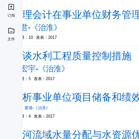
管理会计在事业单位财务管
订阅
程君
-
《治淮》
被引量：10
发表：2017
文件
浅谈水利工程质量控制措施
王宏宇
-
《治淮》
被引量：5
发表：2017
浅析事业单位项目储备和绩
程君
，
夏璐
-
《治淮》
被引量：4
发表：2017
淮河流域水量分配与水资源