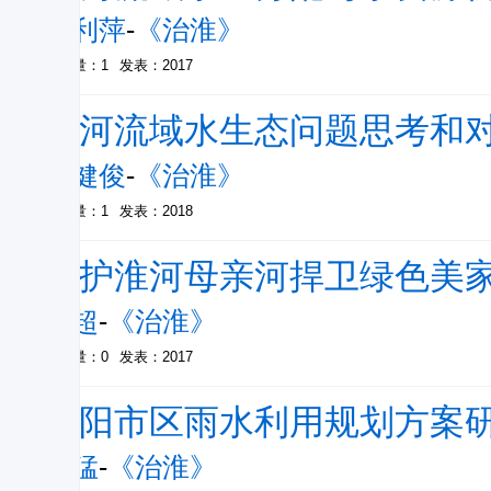
刘利萍
-
《治淮》
被引量：1
发表：2017
淮河流域水生态问题思考和
姜健俊
-
《治淮》
被引量：1
发表：2018
保护淮河母亲河捍卫绿色美
黄超
-
《治淮》
被引量：0
发表：2017
阜阳市区雨水利用规划方案
刘猛
-
《治淮》