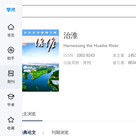
治淮
首页
Harnessing the Huaihe River
ISSN :
1001-9243
发文量 :
145
助手
出版周期 :
月刊
被引量 :
803
期刊
学者
论文浏览
收藏
经典论文
|
刊期浏览