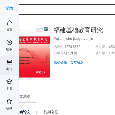
福建基础教育研究
首页
Fujian jichu jiaoyu yanjiu
ISSN :
1674-5582
发文量 :
123
助手
出版周期 :
月刊
被引量 :
118
投稿链接
官方站点
期刊
学者
论文浏览
收藏
经典论文
|
刊期浏览