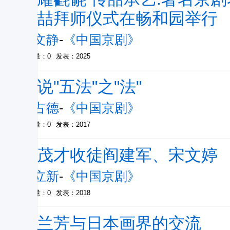
杜喆拜师仪式在畅和园举行
陈文静
-
《中国京剧》
被引量：0
发表：2025
续说"五法"之"法"
于占德
-
《中国京剧》
被引量：0
发表：2017
倪茂才收徒阎建军、宋文婷
张立新
-
《中国京剧》
被引量：0
发表：2018
梅兰芳与日本画界的交流