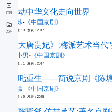
推动中华文化走向世界
订阅
张苏
-
《中国京剧》
被引量：3
发表：2017
文件
《大唐贵妃》:梅派艺术当代"
郭小男
-
《中国京剧》
被引量：1
发表：2017
哪吒重生——简说京剧《陈
钮骠
-
《中国京剧》
被引量：0
发表：2025
光耀氍毹 传喆承艺:著名京