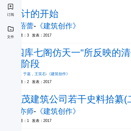
设计的开始
订阅
范蓓蕾
-
《建筑创作》
被引量：3
发表：2017
文件
"四库七阁仿天一"所反映的
个阶段
杨菁
，
于嘉
，
王笑石
-
《建筑创作》
被引量：2
发表：2017
永茂建筑公司若干史料拾纂(二):
刘亦师
-
《建筑创作》
被引量：1
发表：2017