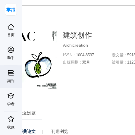
建筑创作
首页
Archicreation
ISSN :
1004-8537
发文量 :
591
助手
出版周期 :
双月
被引量 :
112
期刊
学者
论文浏览
收藏
经典论文
|
刊期浏览