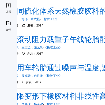
不同硫化体系天然橡胶胶料
订阅
巩丽
，
王海涛
，
董成磊
-
《橡胶工业》
被引量：22
发表：2017
文件
低滚动阻力载重子午线轮胎
周宏斌
，
王宝金
，
张元洪
-
《橡胶工业》
被引量：22
发表：2017
商用车轮胎通过噪声与温度,
许志超
，
周福强
，
危银涛
-
《橡胶工业》
被引量：7
发表：2017
有限变形下橡胶材料非线性高
于海富
，
李凡珠
，
杨海波
-
《橡胶工业》