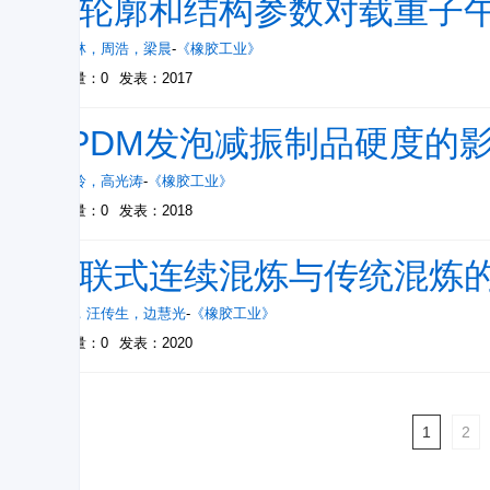
外轮廓和结构参数对载重子
王国林
，
周浩
，
梁晨
-
《橡胶工业》
被引量：0
发表：2017
EPDM发泡减振制品硬度的
王巧玲
，
高光涛
-
《橡胶工业》
被引量：0
发表：2018
串联式连续混炼与传统混炼
李伟
，
汪传生
，
边慧光
-
《橡胶工业》
被引量：0
发表：2020
1
2