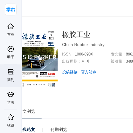
橡胶工业
首页
China Rubber Industry
ISSN :
1000-890X
发文量 :
896
助手
出版周期 :
月刊
被引量 :
348
投稿链接
官方站点
期刊
学者
论文浏览
收藏
经典论文
|
刊期浏览