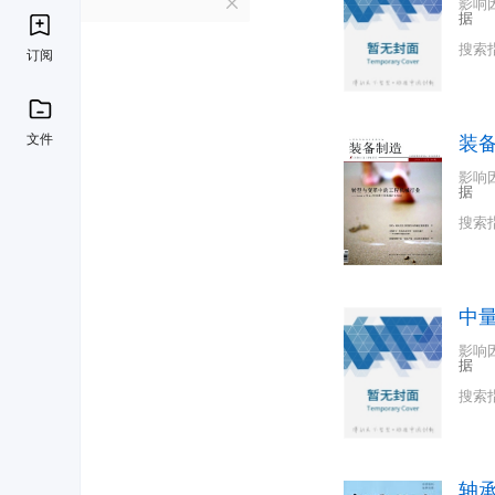
Z
影响
据
搜索
订阅
文件
装
影响
据
搜索
中
影响
据
搜索
轴