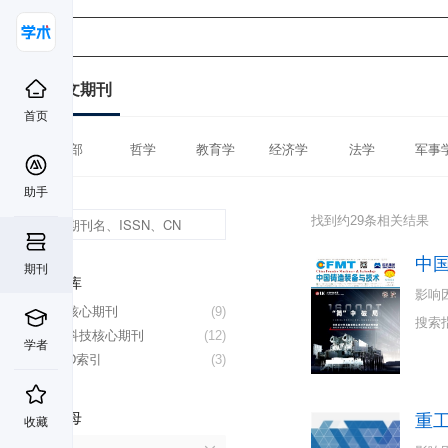
中文期刊
首页
全部
哲学
教育学
经济学
法学
军事
助手
找到约29条相关结果
中
期刊
数据库
影响
北大核心期刊
(9)
搜索
中国科技核心期刊
(12)
学者
CSCD索引
(3)
首字母
重
收藏