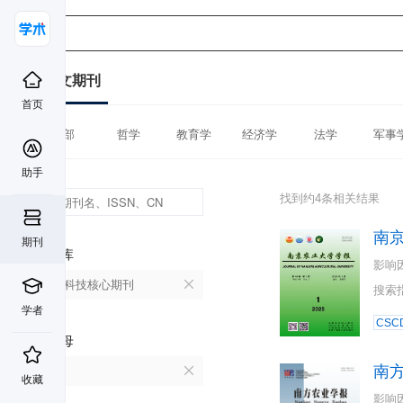
中文期刊
首页
全部
哲学
教育学
经济学
法学
军事
助手
找到约4条相关结果
南
期刊
数据库
影响
中国科技核心期刊
搜索
学者
CSC
首字母
南
N
收藏
影响