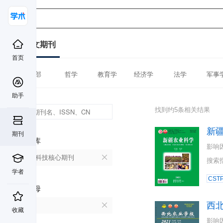
中文期刊
首页
全部
哲学
教育学
经济学
法学
军事
助手
找到约5条相关结果
新
期刊
数据库
影响
中国科技核心期刊
搜索
学者
CST
首字母
西
X
收藏
影响