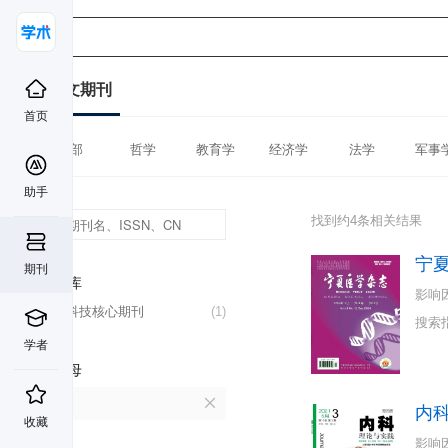
中文期刊
首页
全部
哲学
教育学
经济学
法学
军事
助手
找到约4条相关结果
宁
期刊
数据库
影响
中国科技核心期刊
(1)
搜索
学者
首字母
N
内
收藏
影响