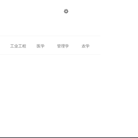

登录
注册
工业工程
医学
管理学
农学