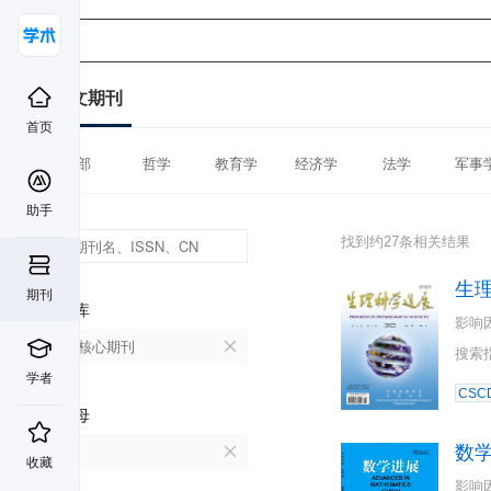
中文期刊
首页
全部
哲学
教育学
经济学
法学
军事
助手
找到约27条相关结果
生
期刊
数据库
影响
北大核心期刊
搜索
学者
CSC
首字母
数
S
收藏
影响