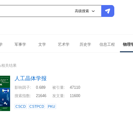
高级搜索
学
军事学
文学
艺术学
历史学
信息工程
物理
条相关结果
人工晶体学报
影响因子
:
0.689
被引量
:
47110
搜索指数
:
21646
发文量
:
11600
CSCD
CSTPCD
PKU