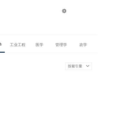

登录
注册
学
工业工程
医学
管理学
农学
按被引量