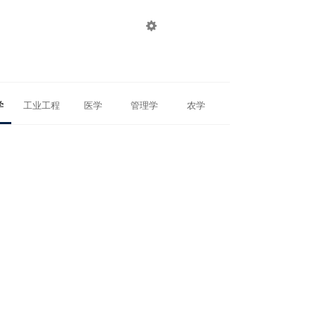

登录
注册
学
工业工程
医学
管理学
农学