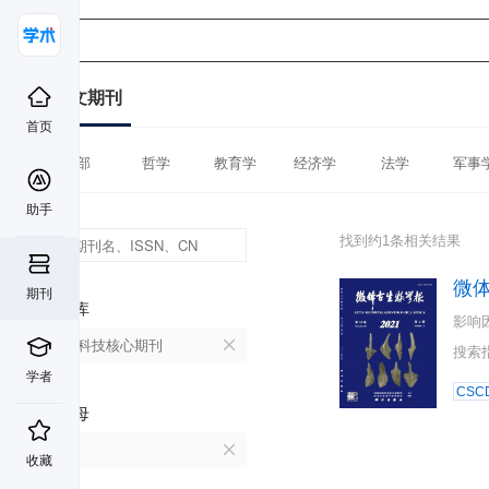
中文期刊
首页
全部
哲学
教育学
经济学
法学
军事
助手
找到约1条相关结果
微
期刊
数据库
影响
中国科技核心期刊
搜索
学者
CSC
首字母
W
收藏