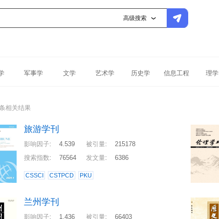
高级搜索
学
军事学
文学
艺术学
历史学
信息工程
理学
1条相关结果
旅游学刊
影响因子
:
4.539
被引量
:
215178
搜索指数
:
76564
发文量
:
6386
CSSCI
CSTPCD
PKU
兰州学刊
影响因子
:
1.436
被引量
:
66403