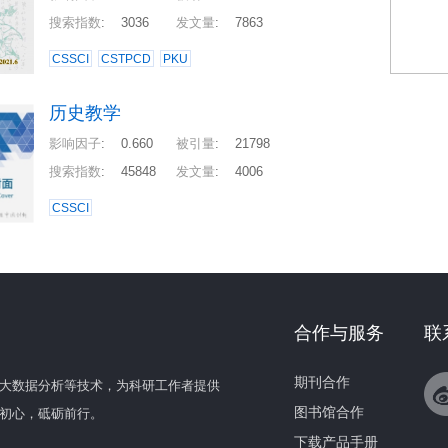
搜索指数
:
3036
发文量
:
7863
CSSCI
CSTPCD
PKU
历史教学
影响因子
:
0.660
被引量
:
21798
搜索指数
:
45848
发文量
:
4006
CSSCI
合作与服务
联
期刊合作
大数据分析等技术，为科研工作者提供
图书馆合作
初心，砥砺前行。
下载产品手册