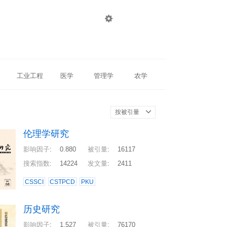

登录
注册
工业工程
医学
管理学
农学
按被引量
伦理学研究
影响因子
:
0.880
被引量
:
16117
搜索指数
:
14224
发文量
:
2411
CSSCI
CSTPCD
PKU
历史研究
影响因子
:
1.527
被引量
:
76170