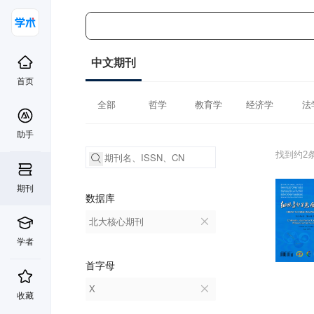
中文期刊
首页
全部
哲学
教育学
经济学
法
助手
找到约2
期刊
数据库
北大核心期刊
学者
首字母
X
收藏