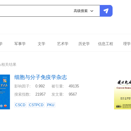
高级搜索
学
军事学
文学
艺术学
历史学
信息工程
理学
条相关结果
细胞与分子免疫学杂志
影响因子
:
0.992
被引量
:
49135
搜索指数
:
21957
发文量
:
9567
CSCD
CSTPCD
PKU