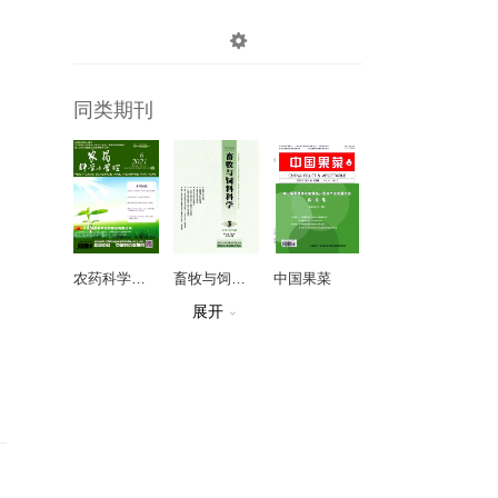

登录
注册
同类期刊
农药科学与管理
畜牧与饲料科学
中国果菜
展开

林业调查规划
寄生虫与医学昆虫学报
广东园林