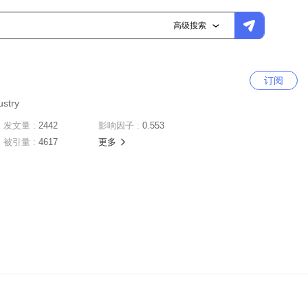
高级搜索
订阅
ustry
发文量 :
2442
影响因子 :
0.553
被引量 :
4617
更多