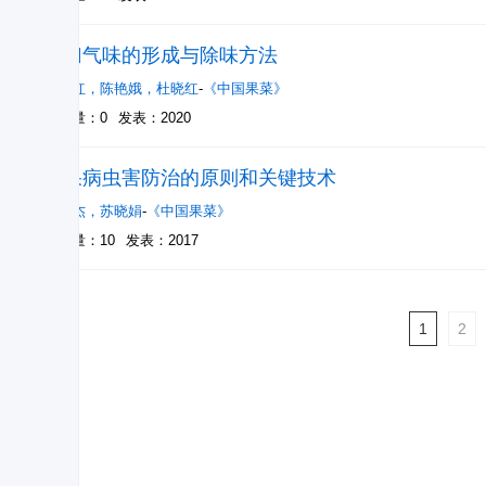
当归气味的形成与除味方法
宋玉红
，
陈艳娥
，
杜晓红
-
《中国果菜》
被引量：0
发表：2020
苹果病虫害防治的原则和关键技术
陈武杰
，
苏晓娟
-
《中国果菜》
被引量：10
发表：2017
1
2