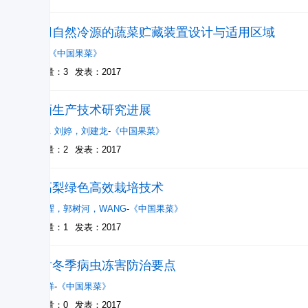
利用自然冷源的蔬菜贮藏装置设计与适用区域
王喆
-
《中国果菜》
被引量：3
发表：2017
果酒生产技术研究进展
葛军
，
刘婷
，
刘建龙
-
《中国果菜》
被引量：2
发表：2017
新高梨绿色高效栽培技术
王书曜
，
郭树河
，
WANG
-
《中国果菜》
被引量：1
发表：2017
果树冬季病虫冻害防治要点
李家祥
-
《中国果菜》
被引量：0
发表：2017