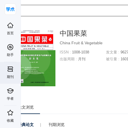
中国果菜
首页
China Fruit & Vegetable
ISSN :
1008-1038
发文量 :
962
助手
出版周期 :
月刊
被引量 :
160
期刊
学者
论文浏览
收藏
经典论文
|
刊期浏览