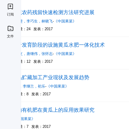
果蔬农药残留快速检测方法研究进展
订阅
卜惠斐
，
李巧生
，
林晓飞
-
《中国果菜》
被引量：24
发表：2017
文件
基于发育阶段的设施黄瓜水肥一体化技术
黄绍文
，
唐继伟
，
张怀志
-
《中国果菜》
被引量：12
发表：2017
果品贮藏加工产业现状及发展趋势
宋烨
，
李继兰
，
初乐
-
《中国果菜》
被引量：8
发表：2017
生物有机肥在黄瓜上的应用效果研究
-
《中国果菜》
被引量：7
发表：2017