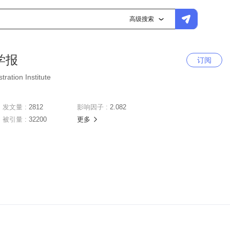
高级搜索
学报
订阅
tration Institute
发文量 :
2812
影响因子 :
2.082
被引量 :
32200
更多