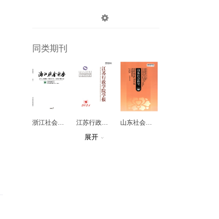

登录
注册
同类期刊
浙江社会科学
江苏行政学院学报
山东社会科学
展开

思想战线
哲学研究
阳明学刊