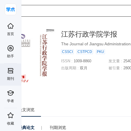
江苏行政学院学报
首页
The Journal of Jiangsu Administration 
CSSCI
CSTPCD
PKU
助手
ISSN :
1009-8860
发文量 :
254
出版周期 :
双月
被引量 :
280
期刊
学者
论文浏览
收藏
经典论文
|
刊期浏览