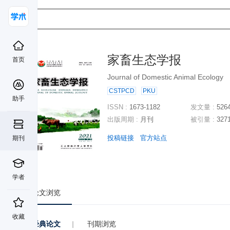
家畜生态学报
首页
Journal of Domestic Animal Ecology
CSTPCD
PKU
助手
ISSN :
1673-1182
发文量 :
526
出版周期 :
月刊
被引量 :
327
投稿链接
官方站点
期刊
学者
论文浏览
收藏
经典论文
|
刊期浏览