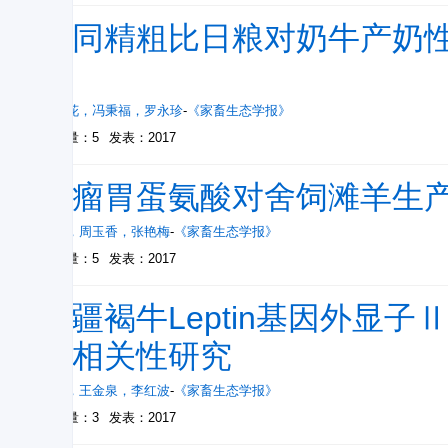
不同精粗比日粮对奶牛产奶
响
朱芬花
，
冯秉福
，
罗永珍
-
《家畜生态学报》
被引量：5
发表：2017
过瘤胃蛋氨酸对舍饲滩羊生
王萌
，
周玉香
，
张艳梅
-
《家畜生态学报》
被引量：5
发表：2017
新疆褐牛Leptin基因外显子
的相关性研究
李娜
，
王金泉
，
李红波
-
《家畜生态学报》
被引量：3
发表：2017