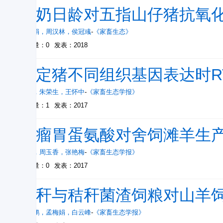
断奶日龄对五指山仔猪抗氧化
荀文娟
，
周汉林
，
侯冠彧
-
《家畜生态》
被引量：0
发表：2018
测定猪不同组织基因表达时R
齐波
，
朱荣生
，
王怀中
-
《家畜生态学报》
被引量：1
发表：2017
过瘤胃蛋氨酸对舍饲滩羊生
王萌
，
周玉香
，
张艳梅
-
《家畜生态学报》
被引量：0
发表：2017
秸秆与秸秆菌渣饲粮对山羊
高立鹏
，
孟梅娟
，
白云峰
-
《家畜生态学报》