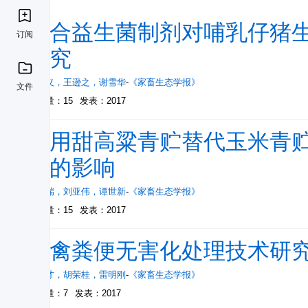
复合益生菌制剂对哺乳仔猪
订阅
研究
胡兴义
，
王逊之
，
谢雪华
-
《家畜生态学报》
文件
被引量：15
发表：2017
饲用甜高粱青贮替代玉米青
能的影响
何周瑞
，
刘亚伟
，
谭世新
-
《家畜生态学报》
被引量：15
发表：2017
畜禽粪便无害化处理技术研
张家才
，
胡荣桂
，
雷明刚
-
《家畜生态学报》
被引量：7
发表：2017