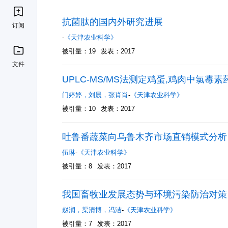
抗菌肽的国内外研究进展
订阅
-
《天津农业科学》
被引量：19
发表：2017
文件
UPLC-MS/MS法测定鸡蛋,鸡肉中氯霉
门婷婷
，
刘晨
，
张肖肖
-
《天津农业科学》
被引量：10
发表：2017
吐鲁番蔬菜向乌鲁木齐市场直销模式分析
伍琳
-
《天津农业科学》
被引量：8
发表：2017
我国畜牧业发展态势与环境污染防治对策
赵润
，
渠清博
，
冯洁
-
《天津农业科学》
被引量：7
发表：2017