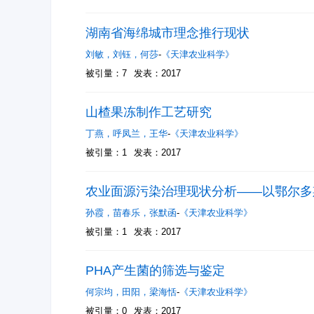
湖南省海绵城市理念推行现状
刘敏
，
刘钰
，
何莎
-
《天津农业科学》
被引量：7
发表：2017
山楂果冻制作工艺研究
丁燕
，
呼凤兰
，
王华
-
《天津农业科学》
被引量：1
发表：2017
农业面源污染治理现状分析——以鄂尔多
孙霞
，
苗春乐
，
张默函
-
《天津农业科学》
被引量：1
发表：2017
PHA产生菌的筛选与鉴定
何宗均
，
田阳
，
梁海恬
-
《天津农业科学》
被引量：0
发表：2017