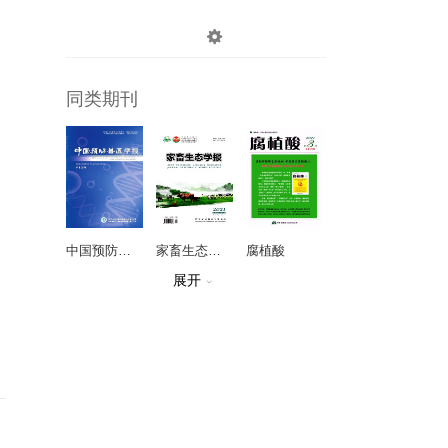

登录
注册
同类期刊
中国预防兽医学报
家畜生态学报
腐植酸
展开

延边大学农学学报
水产学杂志
中国南方果树