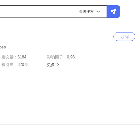
高级搜索
订阅
nces
发文量 :
6184
影响因子 :
0.93
被引量 :
32073
更多