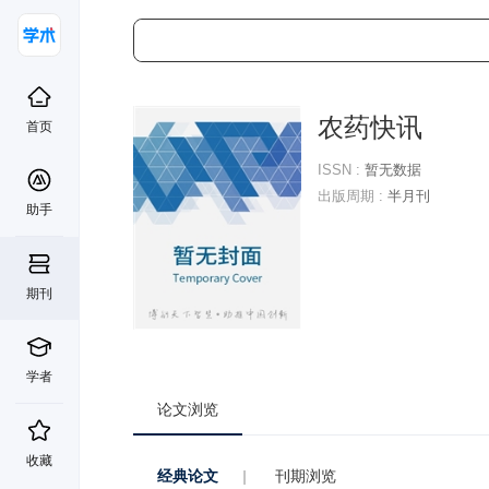
农药快讯
首页
ISSN :
暂无数据
出版周期 :
半月刊
助手
期刊
学者
论文浏览
收藏
经典论文
|
刊期浏览