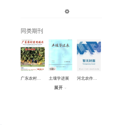

登录
注册
同类期刊
广东农村实用技术
土壤学进展
河北农作物研究
展开

实验动物与动物实验
江苏食用菌
粮食展望