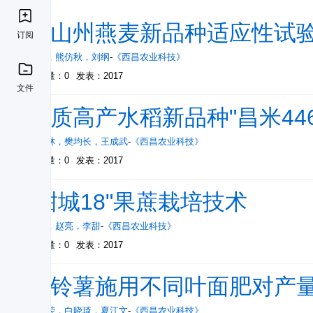
凉山州燕麦新品种适应性试
订阅
钟林
，
熊仿秋
，
刘纲
-
《西昌农业科技》
被引量：0
发表：2017
文件
优质高产水稻新品种"昌米44
鄢章林
，
樊均长
，
王成武
-
《西昌农业科技》
被引量：0
发表：2017
"甜城18"果蔗栽培技术
郑敏
，
赵亮
，
李甜
-
《西昌农业科技》
被引量：0
发表：2017
马铃薯施用不同叶面肥对产
余显荣
，
白晓琦
，
夏江文
-
《西昌农业科技》