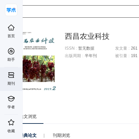
西昌农业科技
首页
ISSN :
暂无数据
发文量 :
261
出版周期 :
半年刊
被引量 :
191
助手
期刊
学者
论文浏览
收藏
经典论文
|
刊期浏览