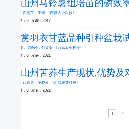
凉山州马铃薯组培苗的磷效
王伟
，
郭蓓蓓
，
王燕
-
《西昌农业科技》
被引量：0
发表：2017
观赏羽衣甘蓝品种引种盆栽
王云梅
，
罗晓玲
，
付立会
-
《西昌农业科技》
被引量：0
发表：2021
凉山州苦荞生产现状,优势及
郑敏
，
代高勇
，
罗晓玲
-
《西昌农业科技》
被引量：0
发表：2022
1
2