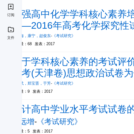
加强高中化学学科核心素养培
订阅
——2016年高考化学探究
田晓梅
，
康宁
，
赵俊东
-
《考试研究》
文件
被引量：68
发表：2017
基于学科核心素养的考试评价
高考(天津卷)思想政治试卷
张要武
，
郑宝晋
，
于芳
-
《考试研究》
被引量：9
发表：2017
设计高中学业水平考试试卷
张远增
-
《考试研究》
被引量：5
发表：2017