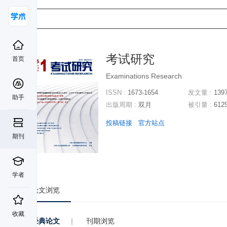
考试研究
首页
Examinations Research
ISSN :
1673-1654
发文量 :
139
助手
出版周期 :
双月
被引量 :
612
投稿链接
官方站点
期刊
学者
论文浏览
收藏
经典论文
|
刊期浏览