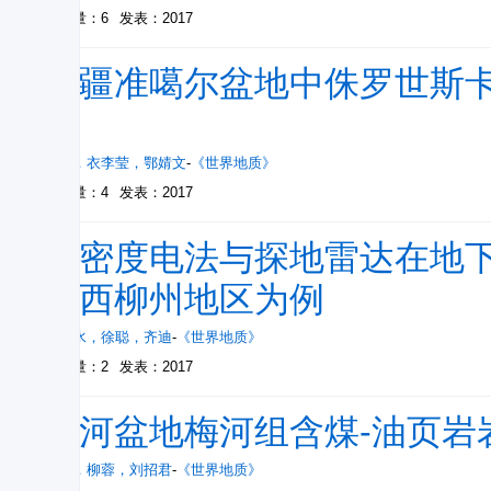
被引量：6
发表：2017
新疆准噶尔盆地中侏罗世斯卡布勒果
种
杨涛
，
衣李莹
，
鄂婧文
-
《世界地质》
被引量：4
发表：2017
高密度电法与探地雷达在地下
广西柳州地区为例
于清水
，
徐聪
，
齐迪
-
《世界地质》
被引量：2
发表：2017
梅河盆地梅河组含煤-油页岩
张坤
，
柳蓉
，
刘招君
-
《世界地质》