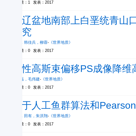
被引量：1
发表：2017
松辽盆地南部上白垩统青山
研究
刘琛
，
韩佳兵
，
柳蓉
-
《世界地质》
被引量：0
发表：2017
弹性高斯束偏移PS成像降维
栗学磊
，
毛伟建
-
《世界地质》
被引量：0
发表：2017
基于人工鱼群算法和Pears
刘廷
，
田有
，
朱洪翔
-
《世界地质》
被引量：0
发表：2017