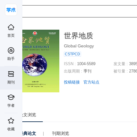
世界地质
首页
Global Geology
CSTPCD
助手
ISSN :
1004-5589
发文量 :
389
出版周期 :
季刊
被引量 :
278
投稿链接
官方站点
期刊
学者
论文浏览
收藏
经典论文
|
刊期浏览