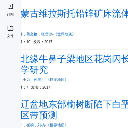
内蒙古维拉斯托铅锌矿床流
订阅
究
权鸿雁
，
蔡文艳
，
张雪冰
-
《世界地质》
文件
被引量：10
发表：2017
柴北缘牛鼻子梁地区花岗闪长
化学研究
王飞
，
王力
，
孙丰月
-
《世界地质》
被引量：7
发表：2017
松辽盆地东部榆树断陷下白
探区带预测
任燕宁
，
崔桐
，
刘杨
-
《世界地质》