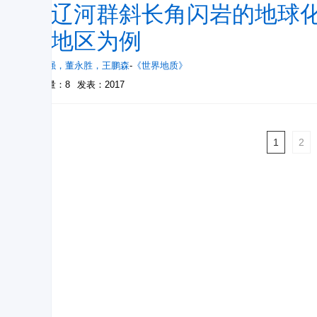
南辽河群斜长角闪岩的地球化
子地区为例
李富强
，
董永胜
，
王鹏森
-
《世界地质》
被引量：8
发表：2017
1
2